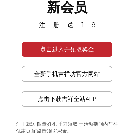
新会员
注册送18
点击进入并领取奖金
全新手机吉祥坊官方网站
点击下载吉祥全站APP
注册就送 限量好礼 手刀领取 于活动期间内前往
优惠页面”点击领取”彩金。