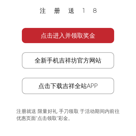
注册送18
点击进入并领取奖金
全新手机吉祥坊官方网站
点击下载吉祥全站APP
注册就送 限量好礼 手刀领取 于活动期间内前往
优惠页面”点击领取”彩金。