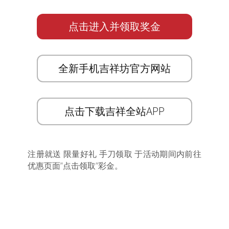
点击进入并领取奖金
全新手机吉祥坊官方网站
点击下载吉祥全站APP
注册就送 限量好礼 手刀领取 于活动期间内前往
优惠页面”点击领取”彩金。