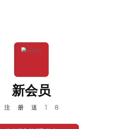
新会员
注册送18