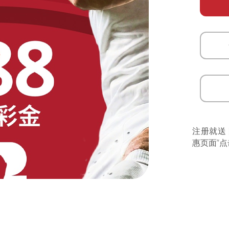
注册就送
惠页面”点