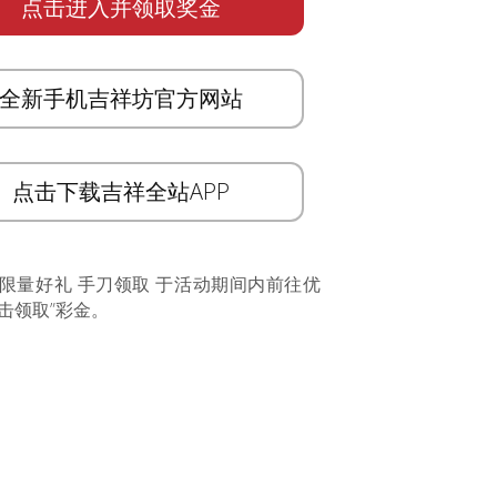
点击进入并领取奖金
全新手机吉祥坊官方网站
点击下载吉祥全站APP
 限量好礼 手刀领取 于活动期间内前往优
击领取”彩金。