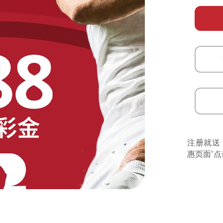
注册就送
惠页面”点