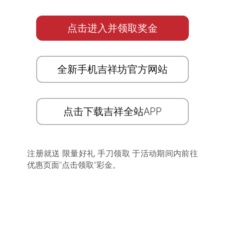
点击进入并领取奖金
全新手机吉祥坊官方网站
点击下载吉祥全站APP
注册就送 限量好礼 手刀领取 于活动期间内前往
优惠页面”点击领取”彩金。