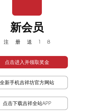
新会员
注册送18
点击进入并领取奖金
全新手机吉祥坊官方网站
点击下载吉祥全站APP