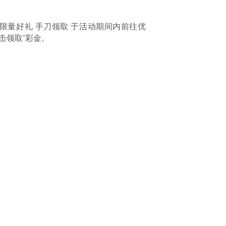
 限量好礼 手刀领取 于活动期间内前往优
击领取”彩金。