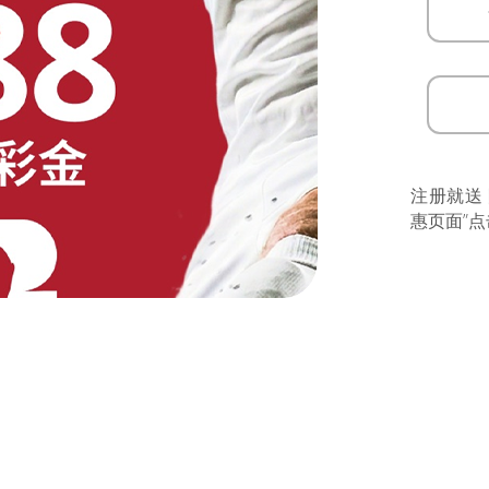
注册就送
惠页面”点