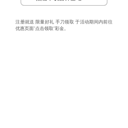
注册就送 限量好礼 手刀领取 于活动期间内前往
优惠页面”点击领取”彩金。