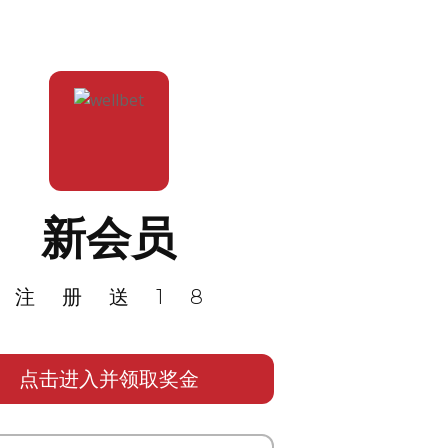
新会员
注册送18
点击进入并领取奖金