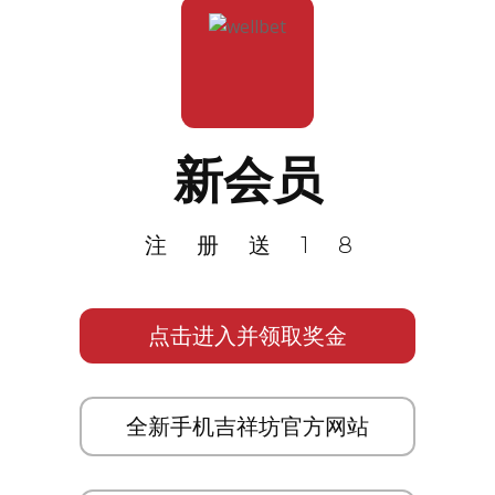
新会员
注册送18
点击进入并领取奖金
全新手机吉祥坊官方网站