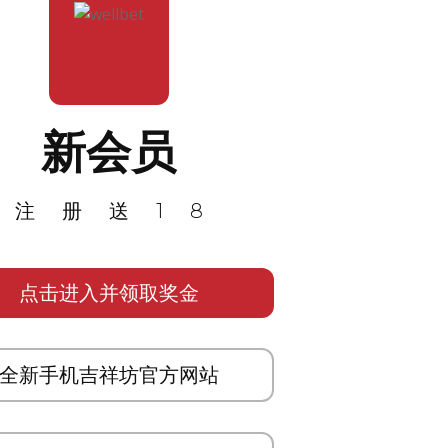
新会员
注册送18
点击进入并领取奖金
全新手机吉祥坊官方网站