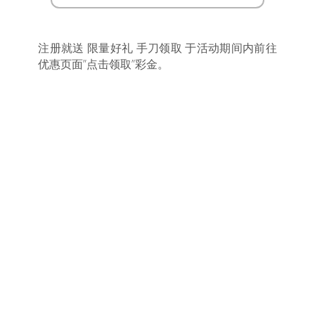
注册就送 限量好礼 手刀领取 于活动期间内前往
优惠页面”点击领取”彩金。