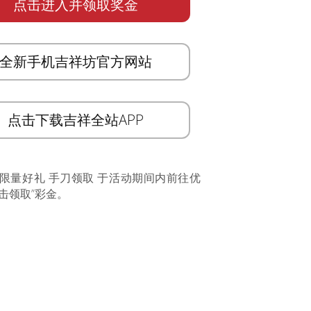
点击进入并领取奖金
全新手机吉祥坊官方网站
点击下载吉祥全站APP
 限量好礼 手刀领取 于活动期间内前往优
击领取”彩金。