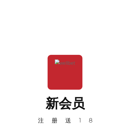
新会员
注册送18