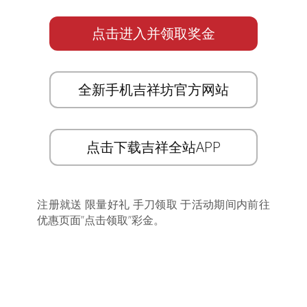
点击进入并领取奖金
全新手机吉祥坊官方网站
点击下载吉祥全站APP
注册就送 限量好礼 手刀领取 于活动期间内前往
优惠页面”点击领取”彩金。