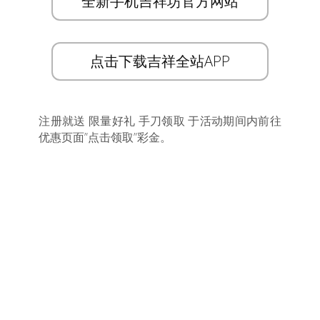
全新手机吉祥坊官方网站
点击下载吉祥全站APP
注册就送 限量好礼 手刀领取 于活动期间内前往
优惠页面”点击领取”彩金。