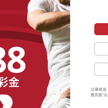
注册就送
惠页面”点