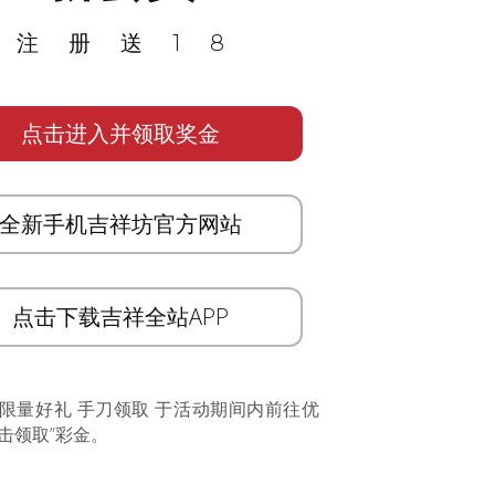
注册送18
点击进入并领取奖金
全新手机吉祥坊官方网站
点击下载吉祥全站APP
 限量好礼 手刀领取 于活动期间内前往优
击领取”彩金。