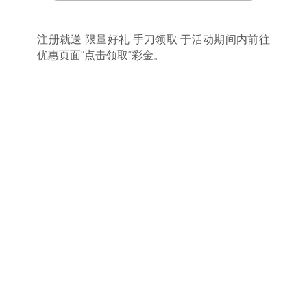
注册就送 限量好礼 手刀领取 于活动期间内前往
优惠页面”点击领取”彩金。