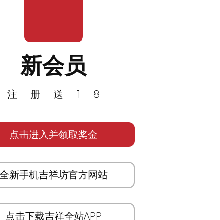
新会员
注册送18
点击进入并领取奖金
全新手机吉祥坊官方网站
点击下载吉祥全站APP