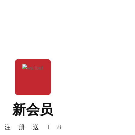
新会员
注册送18