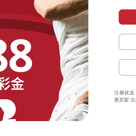
注册就送
惠页面”点