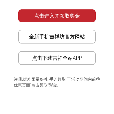
点击进入并领取奖金
全新手机吉祥坊官方网站
点击下载吉祥全站APP
注册就送 限量好礼 手刀领取 于活动期间内前往
优惠页面”点击领取”彩金。