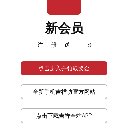
新会员
注册送18
点击进入并领取奖金
全新手机吉祥坊官方网站
点击下载吉祥全站APP