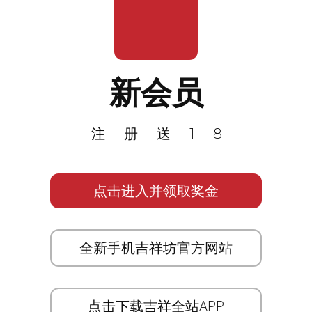
新会员
注册送18
点击进入并领取奖金
全新手机吉祥坊官方网站
点击下载吉祥全站APP