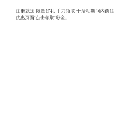
注册就送 限量好礼 手刀领取 于活动期间内前往
优惠页面”点击领取”彩金。