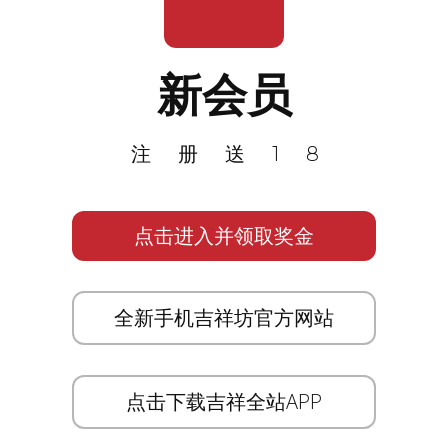
新会员
注册送18
点击进入并领取奖金
全新手机吉祥坊官方网站
点击下载吉祥全站APP