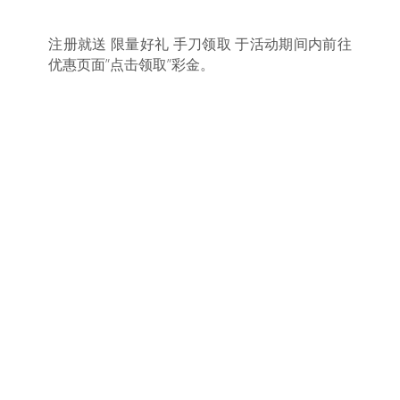
注册就送 限量好礼 手刀领取 于活动期间内前往
优惠页面”点击领取”彩金。