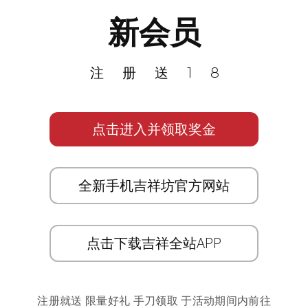
新会员
注册送18
点击进入并领取奖金
全新手机吉祥坊官方网站
点击下载吉祥全站APP
注册就送 限量好礼 手刀领取 于活动期间内前往