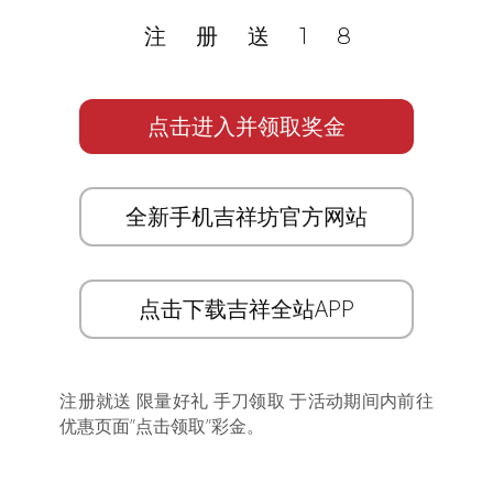
注册送18
点击进入并领取奖金
全新手机吉祥坊官方网站
点击下载吉祥全站APP
注册就送 限量好礼 手刀领取 于活动期间内前往
优惠页面”点击领取”彩金。