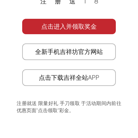
注册送18
点击进入并领取奖金
全新手机吉祥坊官方网站
点击下载吉祥全站APP
注册就送 限量好礼 手刀领取 于活动期间内前往
优惠页面”点击领取”彩金。