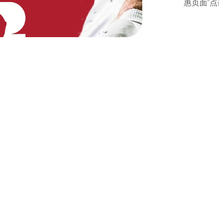
惠页面”点