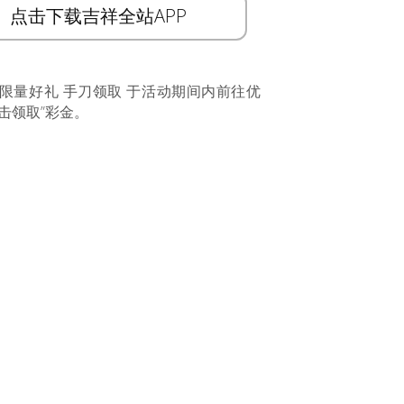
点击下载吉祥全站APP
 限量好礼 手刀领取 于活动期间内前往优
击领取”彩金。