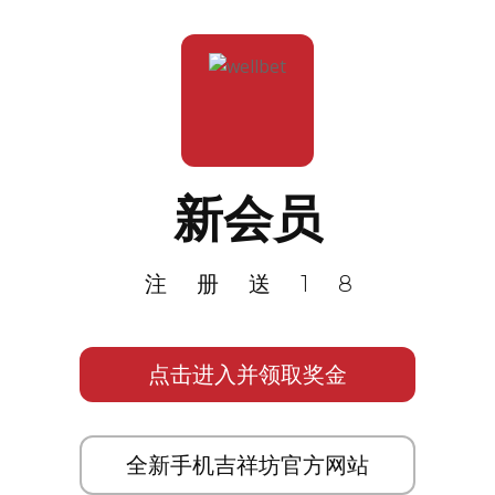
新会员
注册送18
点击进入并领取奖金
全新手机吉祥坊官方网站