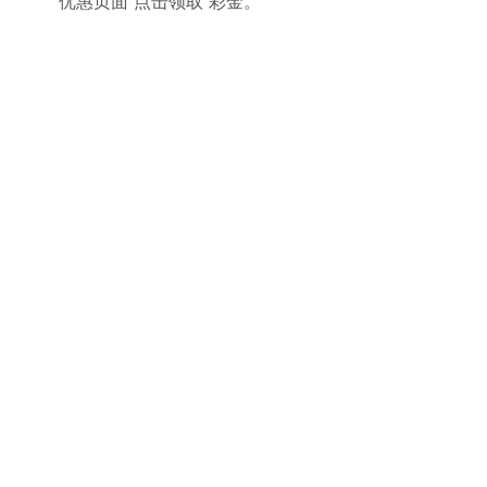
优惠页面”点击领取”彩金。