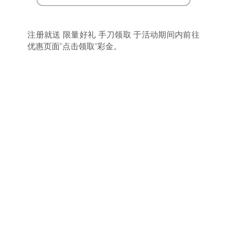
注册就送 限量好礼 手刀领取 于活动期间内前往
优惠页面”点击领取”彩金。