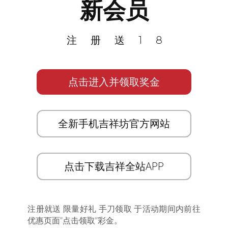
新会员
注册送18
点击进入并领取奖金
全新手机吉祥坊官方网站
点击下载吉祥全站APP
注册就送 限量好礼 手刀领取 于活动期间内前往
优惠页面”点击领取”彩金。