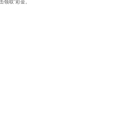
击领取”彩金。