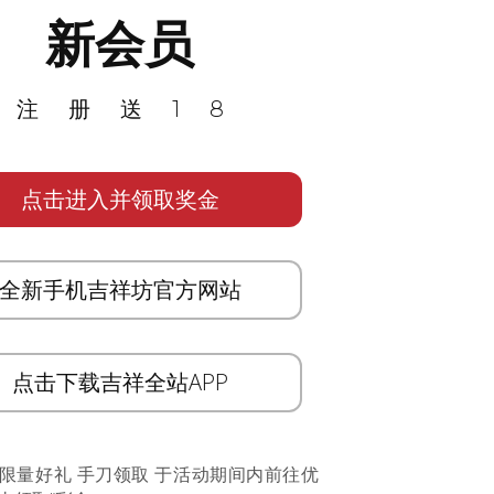
新会员
注册送18
点击进入并领取奖金
全新手机吉祥坊官方网站
点击下载吉祥全站APP
 限量好礼 手刀领取 于活动期间内前往优