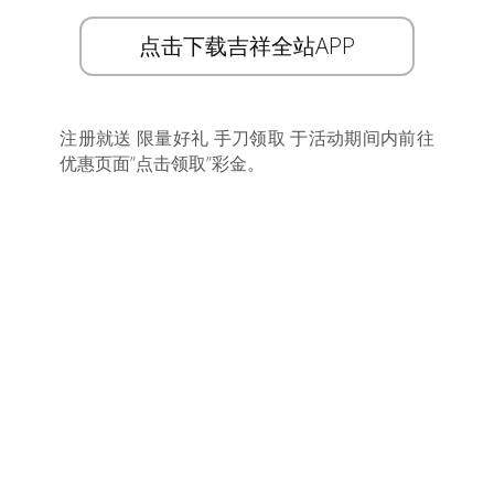
点击下载吉祥全站APP
注册就送 限量好礼 手刀领取 于活动期间内前往
优惠页面”点击领取”彩金。