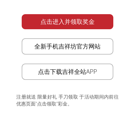
点击进入并领取奖金
全新手机吉祥坊官方网站
点击下载吉祥全站APP
注册就送 限量好礼 手刀领取 于活动期间内前往
优惠页面”点击领取”彩金。