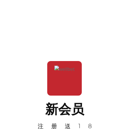
新会员
注册送18