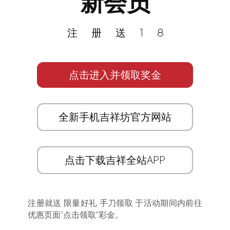
新会员
注册送18
点击进入并领取奖金
全新手机吉祥坊官方网站
点击下载吉祥全站APP
注册就送 限量好礼 手刀领取 于活动期间内前往
优惠页面”点击领取”彩金。