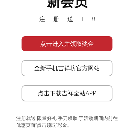
新会员
注册送18
点击进入并领取奖金
全新手机吉祥坊官方网站
点击下载吉祥全站APP
注册就送 限量好礼 手刀领取 于活动期间内前往
优惠页面”点击领取”彩金。