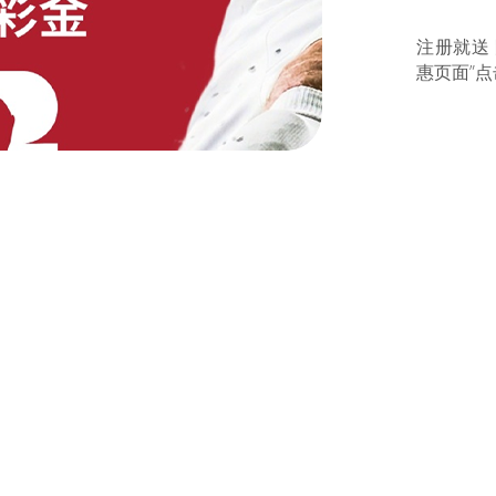
注册就送
惠页面”点