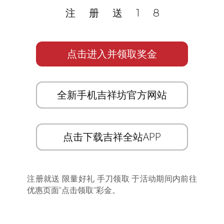
注册送18
点击进入并领取奖金
全新手机吉祥坊官方网站
点击下载吉祥全站APP
注册就送 限量好礼 手刀领取 于活动期间内前往
优惠页面”点击领取”彩金。