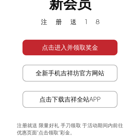
新会员
注册送18
点击进入并领取奖金
全新手机吉祥坊官方网站
点击下载吉祥全站APP
注册就送 限量好礼 手刀领取 于活动期间内前往
优惠页面”点击领取”彩金。