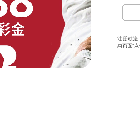
注册就送
惠页面”点