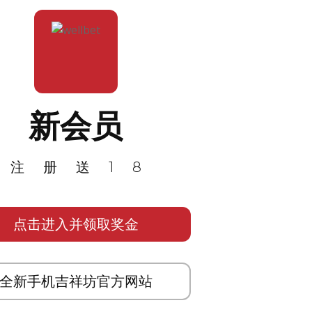
新会员
注册送18
点击进入并领取奖金
全新手机吉祥坊官方网站