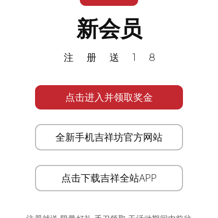
新会员
注册送18
点击进入并领取奖金
全新手机吉祥坊官方网站
点击下载吉祥全站APP