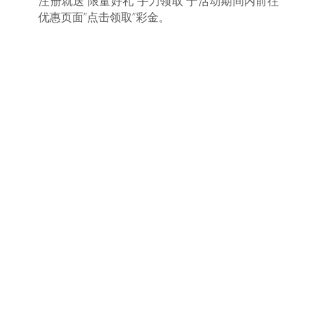
注册就送 限量好礼 手刀领取 于活动期间内前往
优惠页面”点击领取”彩金。