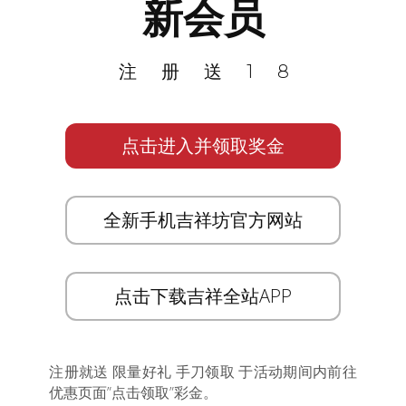
新会员
注册送18
点击进入并领取奖金
全新手机吉祥坊官方网站
点击下载吉祥全站APP
注册就送 限量好礼 手刀领取 于活动期间内前往
优惠页面”点击领取”彩金。