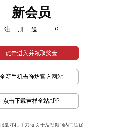
新会员
注册送18
点击进入并领取奖金
全新手机吉祥坊官方网站
点击下载吉祥全站APP
 限量好礼 手刀领取 于活动期间内前往优