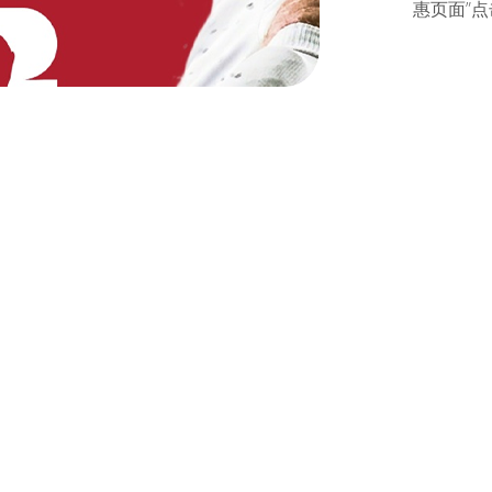
惠页面”点