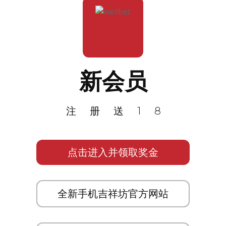
新会员
注册送18
点击进入并领取奖金
全新手机吉祥坊官方网站