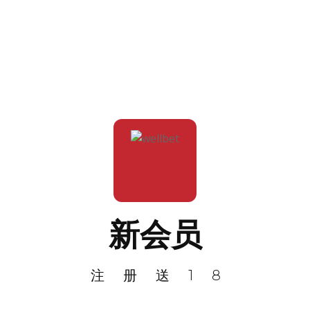
新会员
注册送18