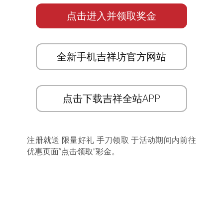
点击进入并领取奖金
全新手机吉祥坊官方网站
点击下载吉祥全站APP
注册就送 限量好礼 手刀领取 于活动期间内前往
优惠页面”点击领取”彩金。