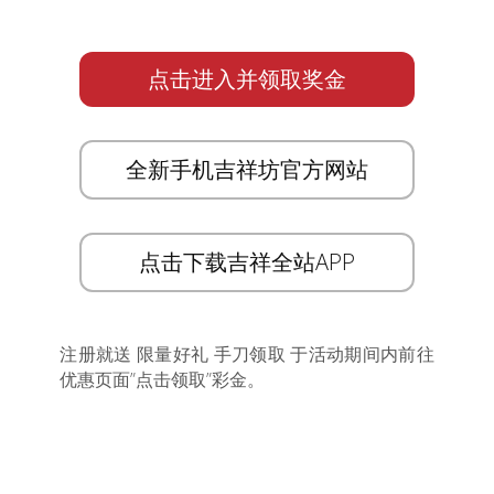
点击进入并领取奖金
全新手机吉祥坊官方网站
点击下载吉祥全站APP
注册就送 限量好礼 手刀领取 于活动期间内前往
优惠页面”点击领取”彩金。