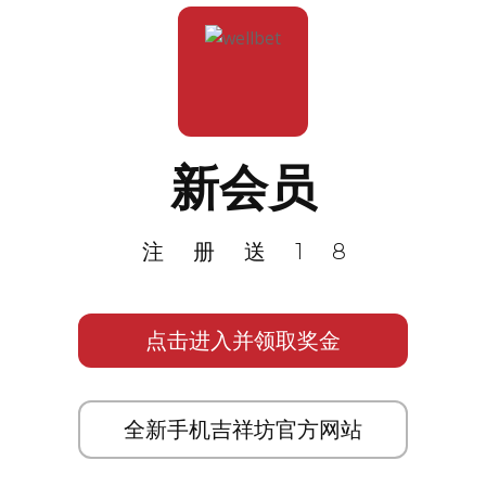
新会员
注册送18
点击进入并领取奖金
全新手机吉祥坊官方网站